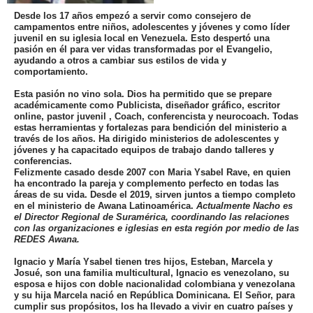
Desde los 17 años empezó a servir como consejero de
campamentos entre niños, adolescentes y jóvenes y como líder
juvenil en su iglesia local en Venezuela. Esto despertó una
pasión en él para ver vidas transformadas por el Evangelio,
ayudando a otros a cambiar sus estilos de vida y
comportamiento.
Esta pasión no vino sola.
Dios ha permitido que se prepare
académicamente como Publicista, diseñador gráfico, escritor
online, pastor juvenil , Coach, conferencista y neurocoach.
Todas
estas herramientas y fortalezas para bendición del ministerio a
través de los años. Ha dirigido ministerios de adolescentes y
jóvenes y ha capacitado equipos de trabajo dando talleres y
conferencias.
Felizmente casado desde 2007 con Maria Ysabel Rave, en quien
ha encontrado la pareja y complemento perfecto en todas las
áreas de su vida. Desde el 2019, sirven juntos a tiempo completo
en el ministerio de Awana Latinoamérica.
Actualmente Nacho es
el Director Regional de Suramérica, coordinando las relaciones
con las organizaciones e iglesias en esta región por medio de las
REDES Awana.
Ignacio y María Ysabel tienen tres hijos, Esteban, Marcela y
Josué, son una familia multicultural, Ignacio es venezolano, su
esposa e hijos con doble nacionalidad colombiana y venezolana
y su hija Marcela nació en República Dominicana. El Señor, para
cumplir sus propósitos, los ha llevado a vivir en cuatro países y