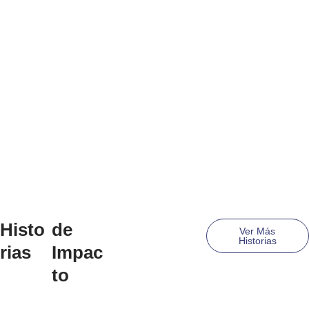
Histo
de
Ver Más
Historias
rias
Impac
to