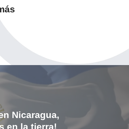
 más
en Nicaragua,
en la tierra!