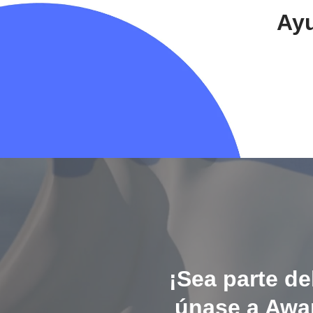
Ayu
¡Sea parte d
únase a Awan