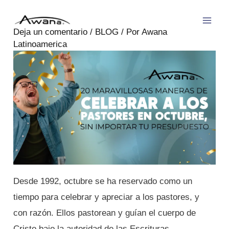
Ir
Post
Mai
al
navigation
Deja un comentario
/
BLOG
/ Por
Awana
Men
contenido
Latinoamerica
Desde 1992, octubre se ha reservado como un
tiempo para celebrar y apreciar a los pastores, y
con razón. Ellos pastorean y guían el cuerpo de
Cristo bajo la autoridad de las Escrituras.