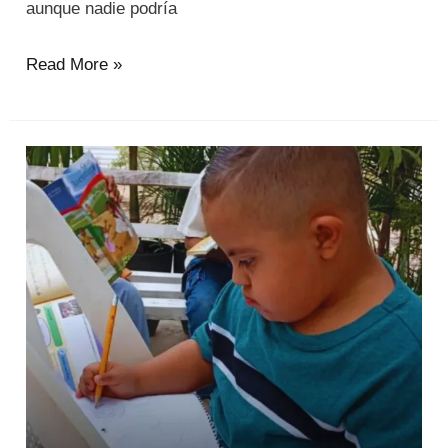
aunque nadie podría
Read More »
Inclusión
que
transforma
el
discipulado