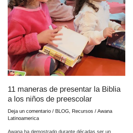
la
Biblia
a
los
niños
de
preescolar
11 maneras de presentar la Biblia
a los niños de preescolar
Deja un comentario
/
BLOG
,
Recursos
/
Awana
Latinoamerica
Awana ha demostrado durante décadas ser un