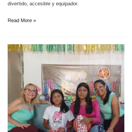
divertido, accesible y equipador.
Read More »
Un
corazón
de
doce
años
que
encontró
su
ancla
en