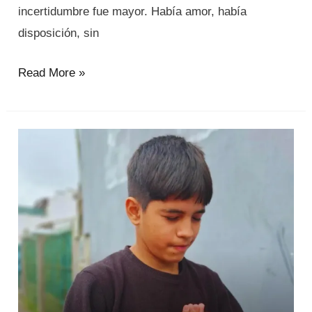
incertidumbre fue mayor. Había amor, había
disposición, sin
Read More »
Un
encuentro
con
Jesús…
lo
transformó
todo