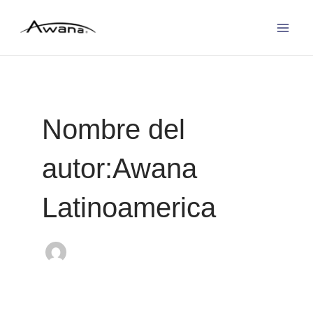
Ir
Post
Mai
al
pagination
Men
contenido
Nombre del
autor:Awana
Latinoamerica