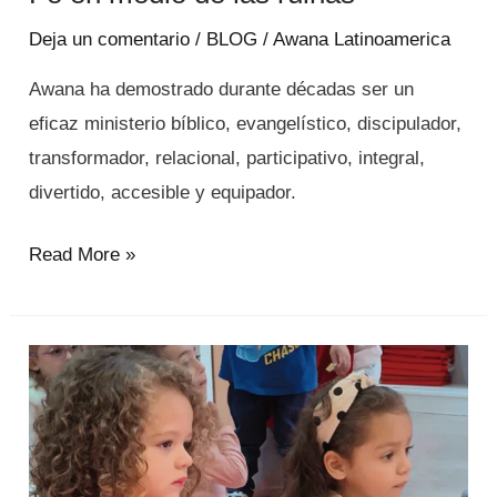
Deja un comentario
/
BLOG
/
Awana Latinoamerica
Awana ha demostrado durante décadas ser un
eficaz ministerio bíblico, evangelístico, discipulador,
transformador, relacional, participativo, integral,
divertido, accesible y equipador.
Read More »
11
maneras
de
presentar