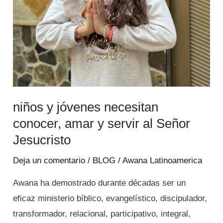
servir
al
Señor
Jesucristo
niños y jóvenes necesitan
conocer, amar y servir al Señor
Jesucristo
Deja un comentario
/
BLOG
/
Awana Latinoamerica
Awana ha demostrado durante décadas ser un
eficaz ministerio bíblico, evangelístico, discipulador,
transformador, relacional, participativo, integral,