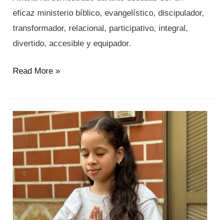
eficaz ministerio bíblico, evangelístico, discipulador,
transformador, relacional, participativo, integral,
divertido, accesible y equipador.
Read More »
niños
y
jóvenes
necesitan
conocer,
amar
y