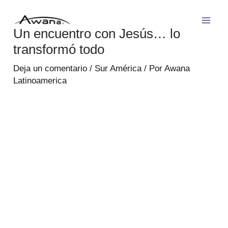
Ir
Post
Mai
al
navigation
Un encuentro con Jesús… lo
Men
contenido
transformó todo
Deja un comentario
/
Sur América
/ Por
Awana
Latinoamerica